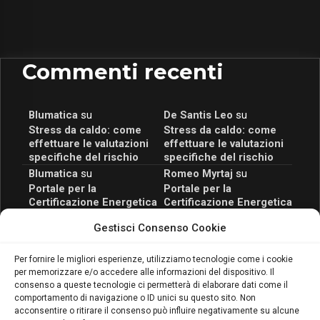
Commenti recenti
Blumatica
su
De Santis Leo
su
Stress da caldo: come
Stress da caldo: come
effettuare le valutazioni
effettuare le valutazioni
specifiche del rischio
specifiche del rischio
Blumatica
su
Romeo Myrtaj
su
Portale per la
Portale per la
Certificazione Energetica
Certificazione Energetica
attivo anche in Campania:
attivo anche in Campania:
Gestisci Consenso Cookie
scopri il Corso Blumatica
scopri il Corso Blumatica
da 80 Ore per abilitarti!
da 80 Ore per abilitarti!
Blumatica
su
Per fornire le migliori esperienze, utilizziamo tecnologie come i cookie
per memorizzare e/o accedere alle informazioni del dispositivo. Il
Coordinatore della
consenso a queste tecnologie ci permetterà di elaborare dati come il
Sicurezza: cosa è
comportamento di navigazione o ID unici su questo sito. Non
richiesto per abilitazione
acconsentire o ritirare il consenso può influire negativamente su alcune
e aggiornamento