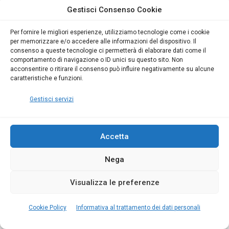
..Oltre la Formazione: l’evento a Cagliari sulla
Gestisci Consenso Cookie
formazione per la sicurezza
Per fornire le migliori esperienze, utilizziamo tecnologie come i cookie
per memorizzare e/o accedere alle informazioni del dispositivo. Il
3
min
3370
0
consenso a queste tecnologie ci permetterà di elaborare dati come il
comportamento di navigazione o ID unici su questo sito. Non
Evento gratuito con 3 Crediti Formativi per:
acconsentire o ritirare il consenso può influire negativamente su alcune
Formatori, RSPP, ASPP, Coordinatori Sicurezza
caratteristiche e funzioni.
cantieri, RSPP - Datori di Lavoro, Dirigenti e
Gestisci servizi
Manager HSE
LEGGI TUTTO »
Accetta
Nega
Visualizza le preferenze
Cookie Policy
Informativa al trattamento dei dati personali
Giulio Botta
14 Febbraio 2019