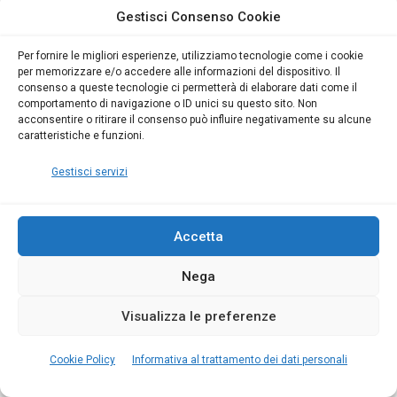
Gestisci Consenso Cookie
Per fornire le migliori esperienze, utilizziamo tecnologie come i cookie
per memorizzare e/o accedere alle informazioni del dispositivo. Il
consenso a queste tecnologie ci permetterà di elaborare dati come il
comportamento di navigazione o ID unici su questo sito. Non
acconsentire o ritirare il consenso può influire negativamente su alcune
caratteristiche e funzioni.
Gestisci servizi
EFFICIENZA ENERGETICA ED ACUSTICA
PROGETTAZIONE
Accetta
Inverter: Guida alla progettazione di un
Nega
Impianto Fotovoltaico pt. 5
Visualizza le preferenze
25
min
5583
0
Cookie Policy
Informativa al trattamento dei dati personali
Ecco gli aspetti fondamentali da tenere in
considerazione per selezionare l'inverter nella