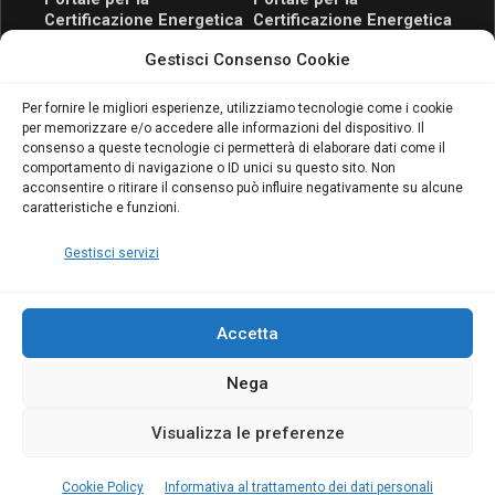
Certificazione Energetica
Certificazione Energetica
attivo anche in Campania:
attivo anche in Campania:
Gestisci Consenso Cookie
scopri il Corso Blumatica
scopri il Corso Blumatica
da 80 Ore per abilitarti!
da 80 Ore per abilitarti!
Blumatica
su
Per fornire le migliori esperienze, utilizziamo tecnologie come i cookie
per memorizzare e/o accedere alle informazioni del dispositivo. Il
Coordinatore della
consenso a queste tecnologie ci permetterà di elaborare dati come il
Sicurezza: cosa è
comportamento di navigazione o ID unici su questo sito. Non
richiesto per abilitazione
acconsentire o ritirare il consenso può influire negativamente su alcune
e aggiornamento
caratteristiche e funzioni.
Blumatica
Gestisci servizi
Accetta
Nega
Copyright Blumatica
Visualizza le preferenze
MENU
Cookie Policy
Informativa al trattamento dei dati personali