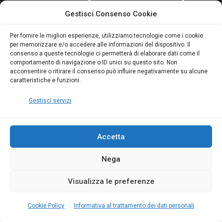
attivo anche in Campania:
attivo anche in Campania:
Gestisci Consenso Cookie
scopri il Corso Blumatica
scopri il Corso Blumatica
da 80 Ore per abilitarti!
da 80 Ore per abilitarti!
Blumatica
su
Per fornire le migliori esperienze, utilizziamo tecnologie come i cookie
per memorizzare e/o accedere alle informazioni del dispositivo. Il
Coordinatore della
consenso a queste tecnologie ci permetterà di elaborare dati come il
Sicurezza: cosa è
comportamento di navigazione o ID unici su questo sito. Non
richiesto per abilitazione
acconsentire o ritirare il consenso può influire negativamente su alcune
e aggiornamento
caratteristiche e funzioni.
Blumatica
Gestisci servizi
Accetta
Nega
Copyright Blumatica
Visualizza le preferenze
MENU
Cookie Policy
Informativa al trattamento dei dati personali