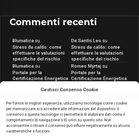
Commenti recenti
Blumatica
su
De Santis Leo
su
Stress da caldo: come
Stress da caldo: come
effettuare le valutazioni
effettuare le valutazioni
specifiche del rischio
specifiche del rischio
Blumatica
su
Romeo Myrtaj
su
Portale per la
Portale per la
Certificazione Energetica
Certificazione Energetica
attivo anche in Campania:
attivo anche in Campania:
Gestisci Consenso Cookie
scopri il Corso Blumatica
scopri il Corso Blumatica
da 80 Ore per abilitarti!
da 80 Ore per abilitarti!
Blumatica
su
Per fornire le migliori esperienze, utilizziamo tecnologie come i cookie
per memorizzare e/o accedere alle informazioni del dispositivo. Il
Coordinatore della
consenso a queste tecnologie ci permetterà di elaborare dati come il
Sicurezza: cosa è
comportamento di navigazione o ID unici su questo sito. Non
richiesto per abilitazione
acconsentire o ritirare il consenso può influire negativamente su alcune
e aggiornamento
caratteristiche e funzioni.
Blumatica