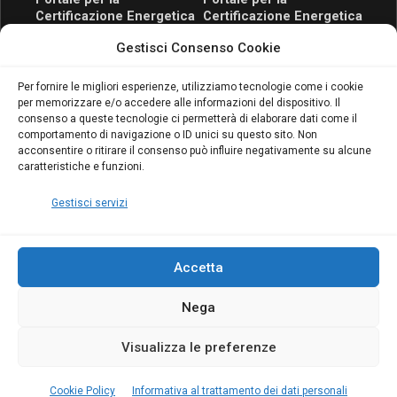
Certificazione Energetica
Certificazione Energetica
attivo anche in Campania:
attivo anche in Campania:
Gestisci Consenso Cookie
scopri il Corso Blumatica
scopri il Corso Blumatica
da 80 Ore per abilitarti!
da 80 Ore per abilitarti!
Blumatica
su
Per fornire le migliori esperienze, utilizziamo tecnologie come i cookie
per memorizzare e/o accedere alle informazioni del dispositivo. Il
Coordinatore della
consenso a queste tecnologie ci permetterà di elaborare dati come il
Sicurezza: cosa è
comportamento di navigazione o ID unici su questo sito. Non
richiesto per abilitazione
acconsentire o ritirare il consenso può influire negativamente su alcune
e aggiornamento
caratteristiche e funzioni.
Blumatica
Gestisci servizi
Accetta
Nega
Copyright Blumatica
Visualizza le preferenze
MENU
Cookie Policy
Informativa al trattamento dei dati personali