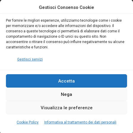
attivo anche in Campania:
attivo anche in Campania:
Gestisci Consenso Cookie
scopri il Corso Blumatica
scopri il Corso Blumatica
da 80 Ore per abilitarti!
da 80 Ore per abilitarti!
Blumatica
su
Per fornire le migliori esperienze, utilizziamo tecnologie come i cookie
per memorizzare e/o accedere alle informazioni del dispositivo. Il
Coordinatore della
consenso a queste tecnologie ci permetterà di elaborare dati come il
Sicurezza: cosa è
comportamento di navigazione o ID unici su questo sito. Non
richiesto per abilitazione
acconsentire o ritirare il consenso può influire negativamente su alcune
e aggiornamento
caratteristiche e funzioni.
Blumatica
Gestisci servizi
Accetta
Nega
Copyright Blumatica
Visualizza le preferenze
MENU
Cookie Policy
Informativa al trattamento dei dati personali