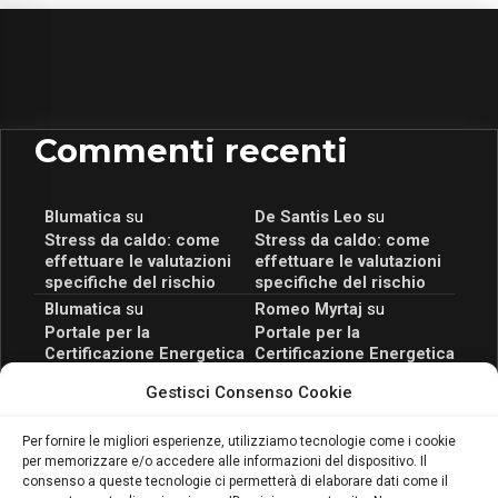
Commenti recenti
Blumatica
su
De Santis Leo
su
Stress da caldo: come
Stress da caldo: come
effettuare le valutazioni
effettuare le valutazioni
specifiche del rischio
specifiche del rischio
Blumatica
su
Romeo Myrtaj
su
Portale per la
Portale per la
Certificazione Energetica
Certificazione Energetica
attivo anche in Campania:
attivo anche in Campania:
Gestisci Consenso Cookie
scopri il Corso Blumatica
scopri il Corso Blumatica
da 80 Ore per abilitarti!
da 80 Ore per abilitarti!
Blumatica
su
Per fornire le migliori esperienze, utilizziamo tecnologie come i cookie
per memorizzare e/o accedere alle informazioni del dispositivo. Il
Coordinatore della
consenso a queste tecnologie ci permetterà di elaborare dati come il
Sicurezza: cosa è