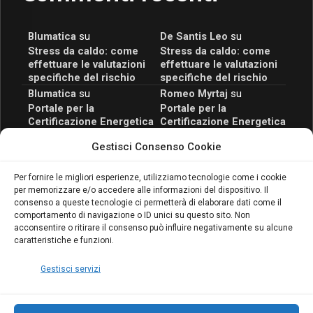
Blumatica
su
De Santis Leo
su
Stress da caldo: come
Stress da caldo: come
effettuare le valutazioni
effettuare le valutazioni
specifiche del rischio
specifiche del rischio
Blumatica
su
Romeo Myrtaj
su
Portale per la
Portale per la
Certificazione Energetica
Certificazione Energetica
attivo anche in Campania:
attivo anche in Campania:
Gestisci Consenso Cookie
scopri il Corso Blumatica
scopri il Corso Blumatica
da 80 Ore per abilitarti!
da 80 Ore per abilitarti!
Blumatica
su
Per fornire le migliori esperienze, utilizziamo tecnologie come i cookie
per memorizzare e/o accedere alle informazioni del dispositivo. Il
Coordinatore della
consenso a queste tecnologie ci permetterà di elaborare dati come il
Sicurezza: cosa è
comportamento di navigazione o ID unici su questo sito. Non
richiesto per abilitazione
acconsentire o ritirare il consenso può influire negativamente su alcune
e aggiornamento
caratteristiche e funzioni.
Blumatica
Gestisci servizi