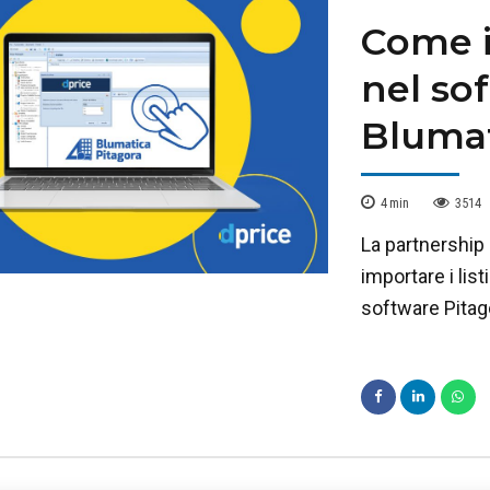
Come im
nel so
Blumat
4
min
3514
La partnership
importare i listi
software Pitag