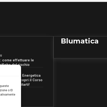
Blumatica
u
: come effettuare le
cifiche del rischio
u
Certificazione Energetica
 Campania: scopri il Corso
Ore per abilitarti!
 queste
zione o ID
egativamente