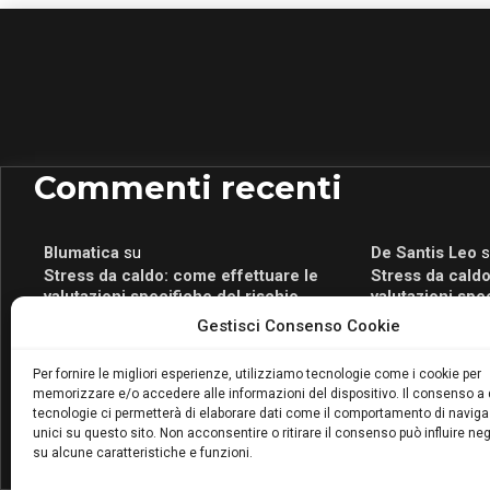
Commenti recenti
Blumatica
su
De Santis Leo
s
Stress da caldo: come effettuare le
Stress da caldo
valutazioni specifiche del rischio
valutazioni spe
Blumatica
su
Romeo Myrtaj
s
Gestisci Consenso Cookie
Portale per la Certificazione Energetica
Portale per la 
attivo anche in Campania: scopri il Corso
attivo anche in
Per fornire le migliori esperienze, utilizziamo tecnologie come i cookie per
Blumatica da 80 Ore per abilitarti!
Blumatica da 80 
memorizzare e/o accedere alle informazioni del dispositivo. Il consenso a
Blumatica
su
tecnologie ci permetterà di elaborare dati come il comportamento di naviga
unici su questo sito. Non acconsentire o ritirare il consenso può influire n
Coordinatore della Sicurezza: cosa è
su alcune caratteristiche e funzioni.
richiesto per abilitazione e
aggiornamento