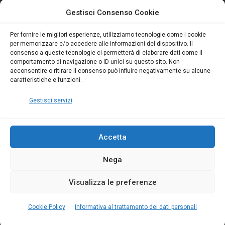
attivo anche in Campania:
attivo anche in Campania:
Gestisci Consenso Cookie
scopri il Corso Blumatica
scopri il Corso Blumatica
da 80 Ore per abilitarti!
da 80 Ore per abilitarti!
Blumatica
su
Per fornire le migliori esperienze, utilizziamo tecnologie come i cookie
per memorizzare e/o accedere alle informazioni del dispositivo. Il
Coordinatore della
consenso a queste tecnologie ci permetterà di elaborare dati come il
Sicurezza: cosa è
comportamento di navigazione o ID unici su questo sito. Non
richiesto per abilitazione
acconsentire o ritirare il consenso può influire negativamente su alcune
e aggiornamento
caratteristiche e funzioni.
Blumatica
Gestisci servizi
Accetta
Nega
Copyright Blumatica
Visualizza le preferenze
MENU
Cookie Policy
Informativa al trattamento dei dati personali