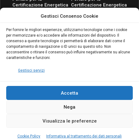
Certificazione Energetica
Certificazione Energetica
attivo anche in Campania:
attivo anche in Campania:
Gestisci Consenso Cookie
scopri il Corso Blumatica
scopri il Corso Blumatica
da 80 Ore per abilitarti!
da 80 Ore per abilitarti!
Blumatica
su
Per fornire le migliori esperienze, utilizziamo tecnologie come i cookie
per memorizzare e/o accedere alle informazioni del dispositivo. Il
Coordinatore della
consenso a queste tecnologie ci permetterà di elaborare dati come il
Sicurezza: cosa è
comportamento di navigazione o ID unici su questo sito. Non
richiesto per abilitazione
acconsentire o ritirare il consenso può influire negativamente su alcune
e aggiornamento
caratteristiche e funzioni.
Blumatica
Gestisci servizi
Accetta
Nega
Copyright Blumatica
Visualizza le preferenze
MENU
Cookie Policy
Informativa al trattamento dei dati personali