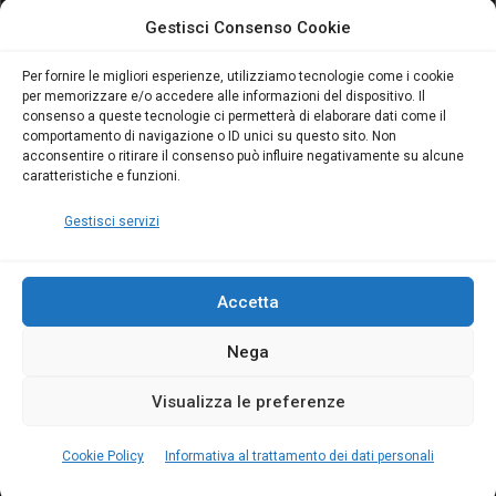
attivo anche in Campania:
attivo anche in Campania:
Gestisci Consenso Cookie
scopri il Corso Blumatica
scopri il Corso Blumatica
da 80 Ore per abilitarti!
da 80 Ore per abilitarti!
Blumatica
su
Per fornire le migliori esperienze, utilizziamo tecnologie come i cookie
per memorizzare e/o accedere alle informazioni del dispositivo. Il
Coordinatore della
consenso a queste tecnologie ci permetterà di elaborare dati come il
Sicurezza: cosa è
comportamento di navigazione o ID unici su questo sito. Non
richiesto per abilitazione
acconsentire o ritirare il consenso può influire negativamente su alcune
e aggiornamento
caratteristiche e funzioni.
Blumatica
Gestisci servizi
Accetta
Nega
Copyright Blumatica
Visualizza le preferenze
MENU
Cookie Policy
Informativa al trattamento dei dati personali