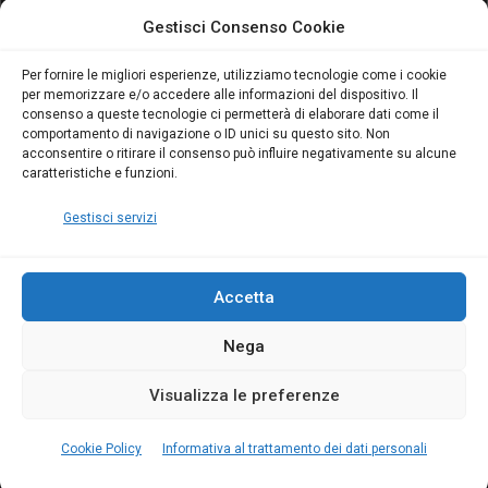
attivo anche in Campania:
attivo anche in Campania:
Gestisci Consenso Cookie
scopri il Corso Blumatica
scopri il Corso Blumatica
da 80 Ore per abilitarti!
da 80 Ore per abilitarti!
Blumatica
su
Per fornire le migliori esperienze, utilizziamo tecnologie come i cookie
per memorizzare e/o accedere alle informazioni del dispositivo. Il
Coordinatore della
consenso a queste tecnologie ci permetterà di elaborare dati come il
Sicurezza: cosa è
comportamento di navigazione o ID unici su questo sito. Non
richiesto per abilitazione
acconsentire o ritirare il consenso può influire negativamente su alcune
e aggiornamento
caratteristiche e funzioni.
Blumatica
Gestisci servizi
Accetta
Nega
Copyright Blumatica
Visualizza le preferenze
MENU
Cookie Policy
Informativa al trattamento dei dati personali