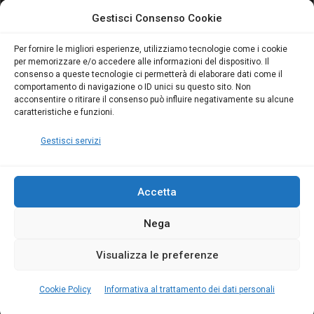
attivo anche in Campania:
attivo anche in Campania:
Gestisci Consenso Cookie
scopri il Corso Blumatica
scopri il Corso Blumatica
da 80 Ore per abilitarti!
da 80 Ore per abilitarti!
Blumatica
su
Per fornire le migliori esperienze, utilizziamo tecnologie come i cookie
per memorizzare e/o accedere alle informazioni del dispositivo. Il
Coordinatore della
consenso a queste tecnologie ci permetterà di elaborare dati come il
Sicurezza: cosa è
comportamento di navigazione o ID unici su questo sito. Non
richiesto per abilitazione
acconsentire o ritirare il consenso può influire negativamente su alcune
e aggiornamento
caratteristiche e funzioni.
Blumatica
Gestisci servizi
Accetta
Nega
Copyright Blumatica
Visualizza le preferenze
MENU
Cookie Policy
Informativa al trattamento dei dati personali