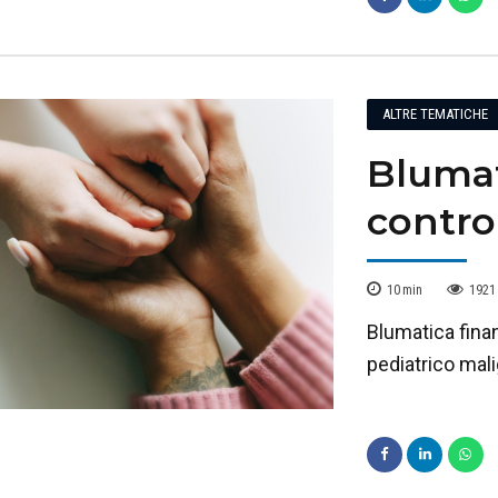
ALTRE TEMATICHE
Blumat
contro
10
min
1921
Blumatica finan
pediatrico mali