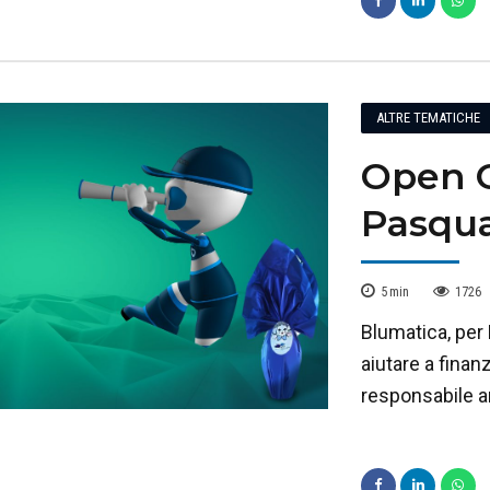
ALTRE TEMATICHE
Open O
Pasqua
5
min
1726
Blumatica, per 
aiutare a finan
responsabile a