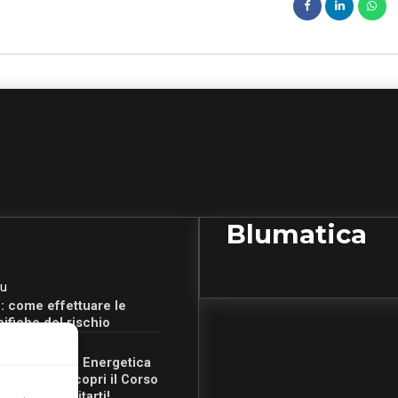
Blumatica
u
: come effettuare le
cifiche del rischio
u
Certificazione Energetica
 Campania: scopri il Corso
Ore per abilitarti!