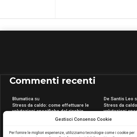
Commenti recenti
Blumatica
su
De Santis Leo
s
Stress da caldo: come effettuare le
Stress da caldo
valutazioni specifiche del rischio
valutazioni spe
Blumatica
su
Romeo Myrtaj
s
Gestisci Consenso Cookie
Portale per la Certificazione Energetica
Portale per la 
attivo anche in Campania: scopri il Corso
attivo anche in
Per fornire le migliori esperienze, utilizziamo tecnologie come i cookie per
Blumatica da 80 Ore per abilitarti!
Blumatica da 80 