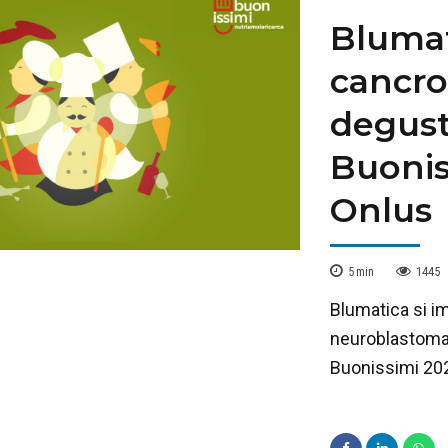
Blumati
cancro 
degust
Buonis
Onlus
5
min
1445
Blumatica si im
neuroblastoma 
Buonissimi 202