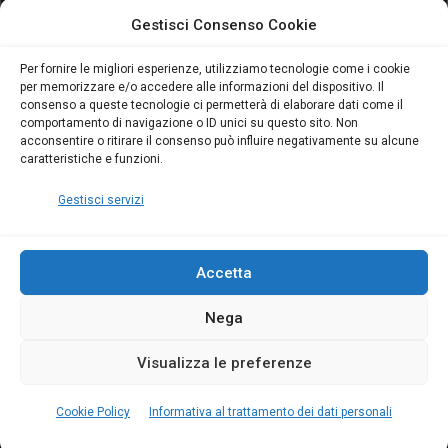
attivo anche in Campania:
attivo anche in Campania:
Gestisci Consenso Cookie
scopri il Corso Blumatica
scopri il Corso Blumatica
da 80 Ore per abilitarti!
da 80 Ore per abilitarti!
Blumatica
su
Per fornire le migliori esperienze, utilizziamo tecnologie come i cookie
per memorizzare e/o accedere alle informazioni del dispositivo. Il
Coordinatore della
consenso a queste tecnologie ci permetterà di elaborare dati come il
Sicurezza: cosa è
comportamento di navigazione o ID unici su questo sito. Non
richiesto per abilitazione
acconsentire o ritirare il consenso può influire negativamente su alcune
e aggiornamento
caratteristiche e funzioni.
Blumatica
Gestisci servizi
Accetta
Nega
Copyright Blumatica
Visualizza le preferenze
MENU
Cookie Policy
Informativa al trattamento dei dati personali