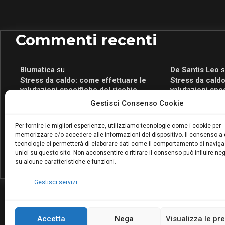
Commenti recenti
Blumatica
su
De Santis Leo
s
Stress da caldo: come effettuare le
Stress da caldo
valutazioni specifiche del rischio
valutazioni spe
Blumatica
su
Romeo Myrtaj
s
Gestisci Consenso Cookie
Portale per la Certificazione Energetica
Portale per la 
attivo anche in Campania: scopri il Corso
attivo anche in
Per fornire le migliori esperienze, utilizziamo tecnologie come i cookie per
Blumatica da 80 Ore per abilitarti!
Blumatica da 80 
memorizzare e/o accedere alle informazioni del dispositivo. Il consenso a
Blumatica
su
tecnologie ci permetterà di elaborare dati come il comportamento di naviga
Coordinatore della Sicurezza: cosa è
unici su questo sito. Non acconsentire o ritirare il consenso può influire n
su alcune caratteristiche e funzioni.
richiesto per abilitazione e
aggiornamento
Gestisci servizi
Accetta
Nega
Visualizza le pr