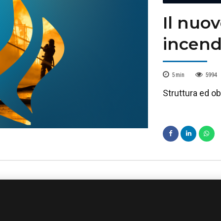
Il nuo
incend
5
min
5994
Struttura ed ob