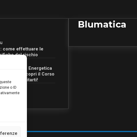
Blumatica
u
: come effettuare le
cifiche del rischio
u
Certificazione Energetica
 Campania: scopri il Corso
Ore per abilitarti!
 queste
zione o ID
egativamente
eferenze