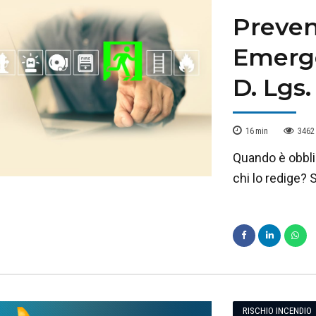
Preven
Emerge
D. Lgs.
16
min
3462
Quando è obbli
chi lo redige? 
RISCHIO INCENDIO