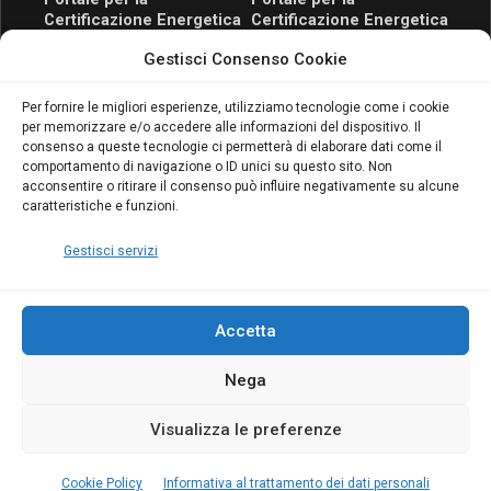
Certificazione Energetica
Certificazione Energetica
attivo anche in Campania:
attivo anche in Campania:
Gestisci Consenso Cookie
scopri il Corso Blumatica
scopri il Corso Blumatica
da 80 Ore per abilitarti!
da 80 Ore per abilitarti!
Blumatica
su
Per fornire le migliori esperienze, utilizziamo tecnologie come i cookie
per memorizzare e/o accedere alle informazioni del dispositivo. Il
Coordinatore della
consenso a queste tecnologie ci permetterà di elaborare dati come il
Sicurezza: cosa è
comportamento di navigazione o ID unici su questo sito. Non
richiesto per abilitazione
acconsentire o ritirare il consenso può influire negativamente su alcune
e aggiornamento
caratteristiche e funzioni.
Blumatica
Gestisci servizi
Accetta
Nega
Copyright Blumatica
Visualizza le preferenze
MENU
Cookie Policy
Informativa al trattamento dei dati personali