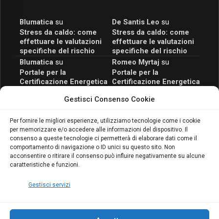
Blumatica
su
De Santis Leo
su
Stress da caldo: come
Stress da caldo: come
effettuare le valutazioni
effettuare le valutazioni
specifiche del rischio
specifiche del rischio
Blumatica
su
Romeo Myrtaj
su
Portale per la
Portale per la
Certificazione Energetica
Certificazione Energetica
attivo anche in Campania:
attivo anche in Campania:
Gestisci Consenso Cookie
scopri il Corso Blumatica
scopri il Corso Blumatica
da 80 Ore per abilitarti!
da 80 Ore per abilitarti!
Blumatica
su
Per fornire le migliori esperienze, utilizziamo tecnologie come i cookie
per memorizzare e/o accedere alle informazioni del dispositivo. Il
Coordinatore della
consenso a queste tecnologie ci permetterà di elaborare dati come il
Sicurezza: cosa è
comportamento di navigazione o ID unici su questo sito. Non
richiesto per abilitazione
acconsentire o ritirare il consenso può influire negativamente su alcune
e aggiornamento
caratteristiche e funzioni.
Blumatica
Gestisci servizi