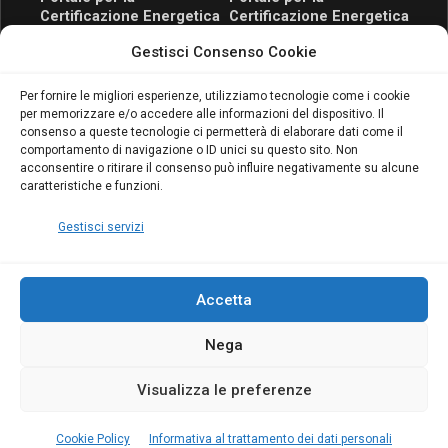
Certificazione Energetica
Certificazione Energetica
attivo anche in Campania:
attivo anche in Campania:
Gestisci Consenso Cookie
scopri il Corso Blumatica
scopri il Corso Blumatica
da 80 Ore per abilitarti!
da 80 Ore per abilitarti!
Blumatica
su
Per fornire le migliori esperienze, utilizziamo tecnologie come i cookie
per memorizzare e/o accedere alle informazioni del dispositivo. Il
Coordinatore della
consenso a queste tecnologie ci permetterà di elaborare dati come il
Sicurezza: cosa è
comportamento di navigazione o ID unici su questo sito. Non
richiesto per abilitazione
acconsentire o ritirare il consenso può influire negativamente su alcune
e aggiornamento
caratteristiche e funzioni.
Blumatica
Gestisci servizi
Accetta
Nega
Copyright Blumatica
Visualizza le preferenze
MENU
Cookie Policy
Informativa al trattamento dei dati personali