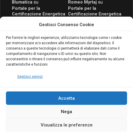
Blumatica
su
Romeo Myrtaj
su
Portale per la
Portale per la
Certificazione Energetica
Certificazione Energetica
attivo anche in Campania:
attivo anche in Campania:
Gestisci Consenso Cookie
scopri il Corso Blumatica
scopri il Corso Blumatica
da 80 Ore per abilitarti!
da 80 Ore per abilitarti!
Blumatica
su
Per fornire le migliori esperienze, utilizziamo tecnologie come i cookie
per memorizzare e/o accedere alle informazioni del dispositivo. Il
Coordinatore della
consenso a queste tecnologie ci permetterà di elaborare dati come il
Sicurezza: cosa è
comportamento di navigazione o ID unici su questo sito. Non
richiesto per abilitazione
acconsentire o ritirare il consenso può influire negativamente su alcune
e aggiornamento
caratteristiche e funzioni.
Blumatica
Gestisci servizi
Accetta
Nega
Copyright Blumatica
Visualizza le preferenze