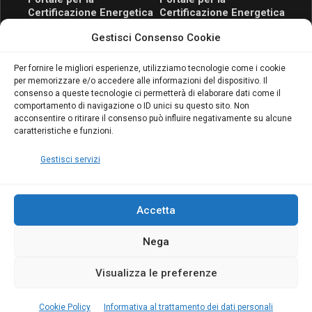
Certificazione Energetica
Certificazione Energetica
attivo anche in Campania:
attivo anche in Campania:
Gestisci Consenso Cookie
scopri il Corso Blumatica
scopri il Corso Blumatica
da 80 Ore per abilitarti!
da 80 Ore per abilitarti!
Blumatica
su
Per fornire le migliori esperienze, utilizziamo tecnologie come i cookie
per memorizzare e/o accedere alle informazioni del dispositivo. Il
Coordinatore della
consenso a queste tecnologie ci permetterà di elaborare dati come il
Sicurezza: cosa è
comportamento di navigazione o ID unici su questo sito. Non
richiesto per abilitazione
acconsentire o ritirare il consenso può influire negativamente su alcune
e aggiornamento
caratteristiche e funzioni.
Blumatica
Gestisci servizi
Accetta
Nega
Copyright Blumatica
Visualizza le preferenze
MENU
Cookie Policy
Informativa al trattamento dei dati personali