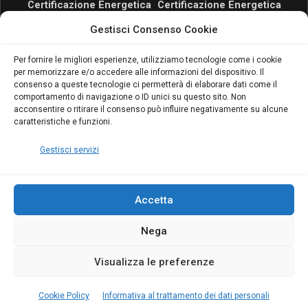
Certificazione Energetica
Certificazione Energetica
attivo anche in Campania:
attivo anche in Campania:
Gestisci Consenso Cookie
scopri il Corso Blumatica
scopri il Corso Blumatica
da 80 Ore per abilitarti!
da 80 Ore per abilitarti!
Blumatica
su
Per fornire le migliori esperienze, utilizziamo tecnologie come i cookie
per memorizzare e/o accedere alle informazioni del dispositivo. Il
Coordinatore della
consenso a queste tecnologie ci permetterà di elaborare dati come il
Sicurezza: cosa è
comportamento di navigazione o ID unici su questo sito. Non
richiesto per abilitazione
acconsentire o ritirare il consenso può influire negativamente su alcune
e aggiornamento
caratteristiche e funzioni.
Blumatica
Gestisci servizi
Accetta
Nega
Copyright Blumatica
Visualizza le preferenze
MENU
Cookie Policy
Informativa al trattamento dei dati personali