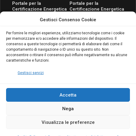
Portale per la
Portale per la
Certificazione Energetica
Certificazione Energetica
attivo anche in Campania:
attivo anche in Campania:
Gestisci Consenso Cookie
scopri il Corso Blumatica
scopri il Corso Blumatica
da 80 Ore per abilitarti!
da 80 Ore per abilitarti!
Blumatica
su
Per fornire le migliori esperienze, utilizziamo tecnologie come i cookie
per memorizzare e/o accedere alle informazioni del dispositivo. Il
Coordinatore della
consenso a queste tecnologie ci permetterà di elaborare dati come il
Sicurezza: cosa è
comportamento di navigazione o ID unici su questo sito. Non
richiesto per abilitazione
acconsentire o ritirare il consenso può influire negativamente su alcune
e aggiornamento
caratteristiche e funzioni.
Blumatica
Gestisci servizi
Accetta
Nega
Copyright Blumatica
Visualizza le preferenze
MENU