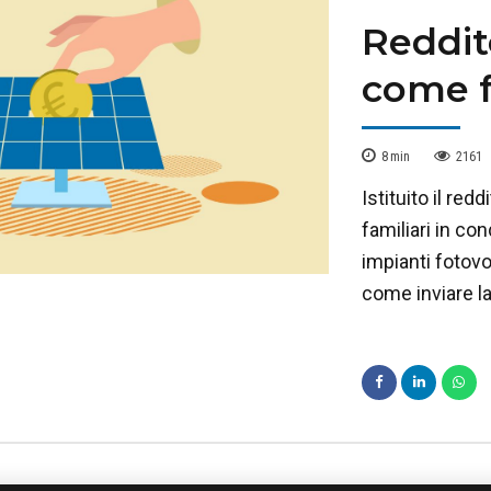
Reddit
come 
8
min
2161
Istituito il red
familiari in co
impianti fotov
come inviare la