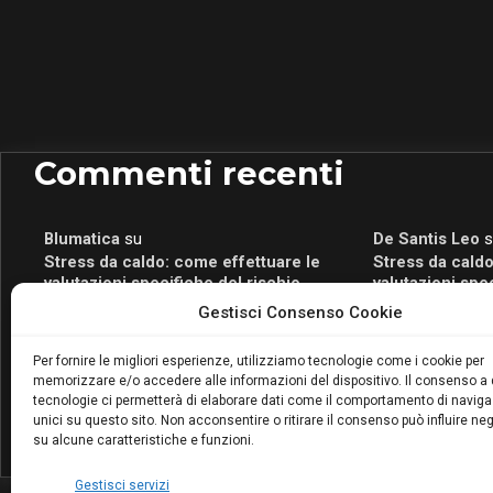
Commenti recenti
Blumatica
su
De Santis Leo
s
Stress da caldo: come effettuare le
Stress da caldo
valutazioni specifiche del rischio
valutazioni spe
Blumatica
su
Romeo Myrtaj
s
Gestisci Consenso Cookie
Portale per la Certificazione Energetica
Portale per la 
attivo anche in Campania: scopri il Corso
attivo anche in
Per fornire le migliori esperienze, utilizziamo tecnologie come i cookie per
Blumatica da 80 Ore per abilitarti!
Blumatica da 80 
memorizzare e/o accedere alle informazioni del dispositivo. Il consenso a
Blumatica
su
tecnologie ci permetterà di elaborare dati come il comportamento di naviga
unici su questo sito. Non acconsentire o ritirare il consenso può influire n
Coordinatore della Sicurezza: cosa è
su alcune caratteristiche e funzioni.
richiesto per abilitazione e
aggiornamento
Gestisci servizi