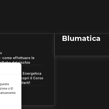
Blumatica
u
: come effettuare le
cifiche del rischio
u
Certificazione Energetica
 Campania: scopri il Corso
Ore per abilitarti!
 queste
zione o ID
egativamente