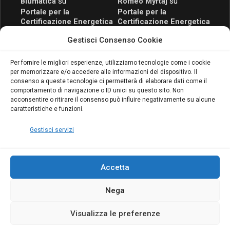
Blumatica
su
Romeo Myrtaj
su
Portale per la
Portale per la
Certificazione Energetica
Certificazione Energetica
attivo anche in Campania:
attivo anche in Campania:
Gestisci Consenso Cookie
scopri il Corso Blumatica
scopri il Corso Blumatica
da 80 Ore per abilitarti!
da 80 Ore per abilitarti!
Blumatica
su
Per fornire le migliori esperienze, utilizziamo tecnologie come i cookie
per memorizzare e/o accedere alle informazioni del dispositivo. Il
Coordinatore della
consenso a queste tecnologie ci permetterà di elaborare dati come il
Sicurezza: cosa è
comportamento di navigazione o ID unici su questo sito. Non
richiesto per abilitazione
acconsentire o ritirare il consenso può influire negativamente su alcune
e aggiornamento
caratteristiche e funzioni.
Blumatica
Gestisci servizi
Accetta
Nega
Copyright Blumatica
Visualizza le preferenze