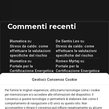
Commenti recenti
Blumatica
su
De Santis Leo
su
Stress da caldo: come
Stress da caldo: come
effettuare le valutazioni
effettuare le valutazioni
specifiche del rischio
specifiche del rischio
Blumatica
su
Romeo Myrtaj
su
Portale per la
Portale per la
Certificazione Energetica
Certificazione Energetica
attivo anche in Campania:
attivo anche in Campania:
Gestisci Consenso Cookie
scopri il Corso Blumatica
scopri il Corso Blumatica
da 80 Ore per abilitarti!
da 80 Ore per abilitarti!
Blumatica
su
Per fornire le migliori esperienze, utilizziamo tecnologie come i cookie
per memorizzare e/o accedere alle informazioni del dispositivo. Il
Coordinatore della
consenso a queste tecnologie ci permetterà di elaborare dati come il
Sicurezza: cosa è
comportamento di navigazione o ID unici su questo sito. Non
richiesto per abilitazione
acconsentire o ritirare il consenso può influire negativamente su alcune