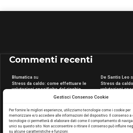
Commenti recenti
Blumatica
su
De Santis Leo
s
Stress da caldo: come effettuare le
Stress da caldo
valutazioni specifiche del rischio
valutazioni spe
Blumatica
su
Romeo Myrtaj
s
Gestisci Consenso Cookie
Portale per la Certificazione Energetica
Portale per la 
attivo anche in Campania: scopri il Corso
attivo anche in
Per fornire le migliori esperienze, utilizziamo tecnologie come i cookie per
Blumatica da 80 Ore per abilitarti!
Blumatica da 80 
memorizzare e/o accedere alle informazioni del dispositivo. Il consenso a
Blumatica
su
tecnologie ci permetterà di elaborare dati come il comportamento di naviga
unici su questo sito. Non acconsentire o ritirare il consenso può influire n
Coordinatore della Sicurezza: cosa è
su alcune caratteristiche e funzioni.
richiesto per abilitazione e