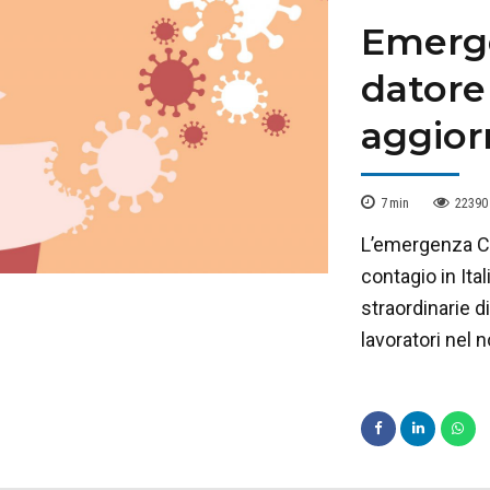
Emerge
datore
aggior
7
min
22390
L’emergenza Cor
contagio in Ita
straordinarie di
lavoratori nel 