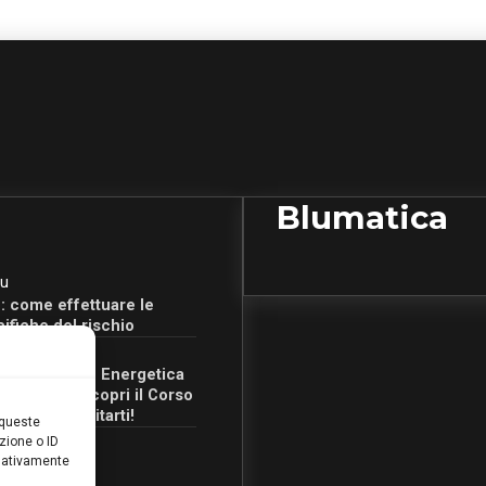
Blumatica
u
: come effettuare le
cifiche del rischio
u
Certificazione Energetica
 Campania: scopri il Corso
Ore per abilitarti!
 queste
zione o ID
egativamente