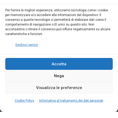
da 80 Ore per abilitarti!
da 80 Ore per abilitarti!
Blumatica
su
Per fornire le migliori esperienze, utilizziamo tecnologie come i cookie
per memorizzare e/o accedere alle informazioni del dispositivo. Il
Coordinatore della
consenso a queste tecnologie ci permetterà di elaborare dati come il
Sicurezza: cosa è
comportamento di navigazione o ID unici su questo sito. Non
richiesto per abilitazione
acconsentire o ritirare il consenso può influire negativamente su alcune
e aggiornamento
caratteristiche e funzioni.
Blumatica
Gestisci servizi
Accetta
Nega
Copyright Blumatica
Visualizza le preferenze
MENU
Cookie Policy
Informativa al trattamento dei dati personali