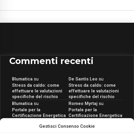
Commenti recenti
Blumatica
su
De Santis Leo
su
Stress da caldo: come
Stress da caldo: come
effettuare le valutazioni
effettuare le valutazioni
specifiche del rischio
specifiche del rischio
Blumatica
su
Romeo Myrtaj
su
Portale per la
Portale per la
Certificazione Energetica
Certificazione Energetica
attivo anche in Campania:
attivo anche in Campania:
Gestisci Consenso Cookie
scopri il Corso Blumatica
scopri il Corso Blumatica
da 80 Ore per abilitarti!
da 80 Ore per abilitarti!