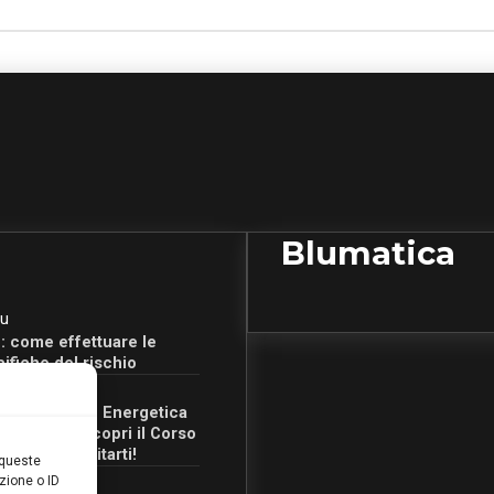
Blumatica
u
: come effettuare le
cifiche del rischio
u
Certificazione Energetica
 Campania: scopri il Corso
Ore per abilitarti!
 queste
zione o ID