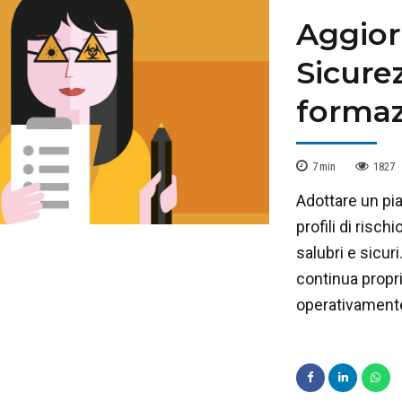
Aggior
Sicure
formaz
7
min
1827
Adottare un pia
profili di risc
salubri e sicur
continua propri
operativamente 