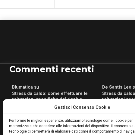
Commenti recenti
Blumatica
su
De Santis Leo
s
Stress da caldo: come effettuare le
Stress da caldo
valutazioni specifiche del rischio
valutazioni spe
Blumatica
su
Romeo Myrtaj
s
Gestisci Consenso Cookie
Portale per la Certificazione Energetica
Portale per la 
attivo anche in Campania: scopri il Corso
attivo anche in
Per fornire le migliori esperienze, utilizziamo tecnologie come i cookie per
Blumatica da 80 Ore per abilitarti!
Blumatica da 80 
memorizzare e/o accedere alle informazioni del dispositivo. Il consenso a
Blumatica
su
tecnologie ci permetterà di elaborare dati come il comportamento di naviga