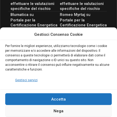
effettuare le valutazioni
effettuare le valutazioni
specifiche del rischio
specifiche del rischio
Blumatica
su
Romeo Myrtaj
su
Portale per la
Portale per la
Certificazione Energetica
Certificazione Energetica
attivo anche in Campania:
attivo anche in Campania:
Gestisci Consenso Cookie
scopri il Corso Blumatica
scopri il Corso Blumatica
da 80 Ore per abilitarti!
da 80 Ore per abilitarti!
Blumatica
su
Per fornire le migliori esperienze, utilizziamo tecnologie come i cookie
per memorizzare e/o accedere alle informazioni del dispositivo. Il
Coordinatore della
consenso a queste tecnologie ci permetterà di elaborare dati come il
Sicurezza: cosa è
comportamento di navigazione o ID unici su questo sito. Non
richiesto per abilitazione
acconsentire o ritirare il consenso può influire negativamente su alcune
e aggiornamento
caratteristiche e funzioni.
Blumatica
Gestisci servizi
Accetta
Nega