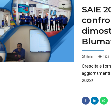
SAIE 2
confro
dimost
Bluma
5
min
1121
Crescita e for
aggiornamenti 
2023!