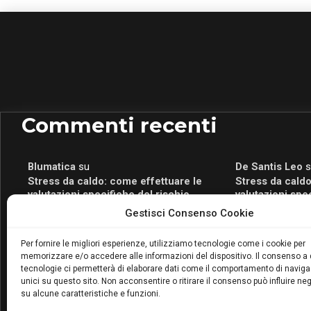
Commenti recenti
Blumatica
su
De Santis Leo
s
Stress da caldo: come effettuare le
Stress da caldo
valutazioni specifiche del rischio
valutazioni spe
Blumatica
su
Romeo Myrtaj
s
Gestisci Consenso Cookie
Portale per la Certificazione Energetica
Portale per la 
attivo anche in Campania: scopri il Corso
attivo anche in
Per fornire le migliori esperienze, utilizziamo tecnologie come i cookie per
Blumatica da 80 Ore per abilitarti!
Blumatica da 80 
memorizzare e/o accedere alle informazioni del dispositivo. Il consenso a
Blumatica
su
tecnologie ci permetterà di elaborare dati come il comportamento di naviga
Coordinatore della Sicurezza: cosa è
unici su questo sito. Non acconsentire o ritirare il consenso può influire n
su alcune caratteristiche e funzioni.
richiesto per abilitazione e
aggiornamento