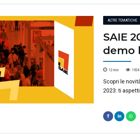
ALTRE TEMATICHE
SAIE 2
demo li
12
min
1934
Scopri le novit
2023: ti aspett