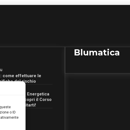
Blumatica
u
: come effettuare le
cifiche del rischio
u
Certificazione Energetica
 Campania: scopri il Corso
Ore per abilitarti!
 queste
zione o ID
egativamente