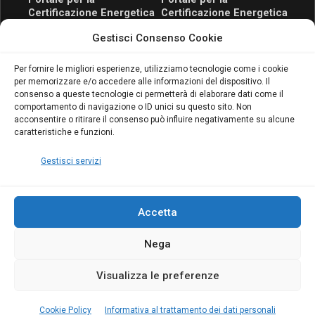
Certificazione Energetica
Certificazione Energetica
attivo anche in Campania:
attivo anche in Campania:
Gestisci Consenso Cookie
scopri il Corso Blumatica
scopri il Corso Blumatica
da 80 Ore per abilitarti!
da 80 Ore per abilitarti!
Blumatica
su
Per fornire le migliori esperienze, utilizziamo tecnologie come i cookie
per memorizzare e/o accedere alle informazioni del dispositivo. Il
Coordinatore della
consenso a queste tecnologie ci permetterà di elaborare dati come il
Sicurezza: cosa è
comportamento di navigazione o ID unici su questo sito. Non
richiesto per abilitazione
acconsentire o ritirare il consenso può influire negativamente su alcune
e aggiornamento
caratteristiche e funzioni.
Blumatica
Gestisci servizi
Accetta
Nega
Copyright Blumatica
Visualizza le preferenze
MENU
Cookie Policy
Informativa al trattamento dei dati personali