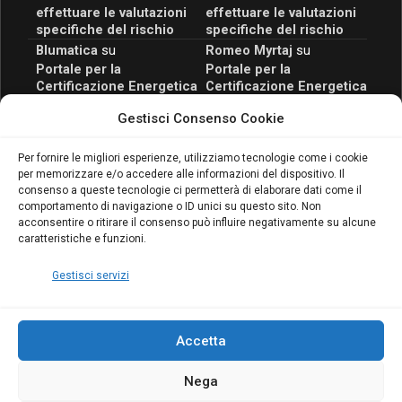
effettuare le valutazioni
effettuare le valutazioni
specifiche del rischio
specifiche del rischio
Blumatica
su
Romeo Myrtaj
su
Portale per la
Portale per la
Certificazione Energetica
Certificazione Energetica
attivo anche in Campania:
attivo anche in Campania:
Gestisci Consenso Cookie
scopri il Corso Blumatica
scopri il Corso Blumatica
da 80 Ore per abilitarti!
da 80 Ore per abilitarti!
Blumatica
su
Per fornire le migliori esperienze, utilizziamo tecnologie come i cookie
per memorizzare e/o accedere alle informazioni del dispositivo. Il
Coordinatore della
consenso a queste tecnologie ci permetterà di elaborare dati come il
Sicurezza: cosa è
comportamento di navigazione o ID unici su questo sito. Non
richiesto per abilitazione
acconsentire o ritirare il consenso può influire negativamente su alcune
e aggiornamento
caratteristiche e funzioni.
Blumatica
Gestisci servizi
Accetta
Nega