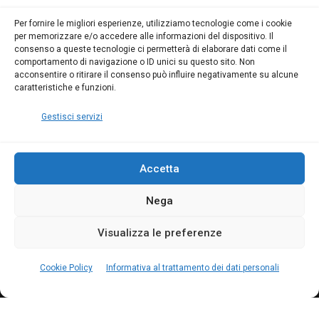
da 80 Ore per abilitarti!
da 80 Ore per abilitarti!
Blumatica
su
Per fornire le migliori esperienze, utilizziamo tecnologie come i cookie
per memorizzare e/o accedere alle informazioni del dispositivo. Il
Coordinatore della
consenso a queste tecnologie ci permetterà di elaborare dati come il
Sicurezza: cosa è
comportamento di navigazione o ID unici su questo sito. Non
richiesto per abilitazione
acconsentire o ritirare il consenso può influire negativamente su alcune
e aggiornamento
caratteristiche e funzioni.
Blumatica
Gestisci servizi
Accetta
Nega
Copyright Blumatica
Visualizza le preferenze
MENU
Cookie Policy
Informativa al trattamento dei dati personali