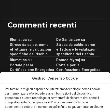
Commenti recenti
Blumatica
su
De Santis Leo
su
Stress da caldo: come
Stress da caldo: come
effettuare le valutazioni
effettuare le valutazioni
specifiche del rischio
specifiche del rischio
Blumatica
su
Romeo Myrtaj
su
Portale per la
Portale per la
Certificazione Energetica
Certificazione Energetica
attivo anche in Campania:
attivo anche in Campania:
Gestisci Consenso Cookie
scopri il Corso Blumatica
scopri il Corso Blumatica
da 80 Ore per abilitarti!
da 80 Ore per abilitarti!
Blumatica
su
Per fornire le migliori esperienze, utilizziamo tecnologie come i cookie
per memorizzare e/o accedere alle informazioni del dispositivo. Il
Coordinatore della
consenso a queste tecnologie ci permetterà di elaborare dati come il
Sicurezza: cosa è
comportamento di navigazione o ID unici su questo sito. Non
richiesto per abilitazione
acconsentire o ritirare il consenso può influire negativamente su alcune
e aggiornamento