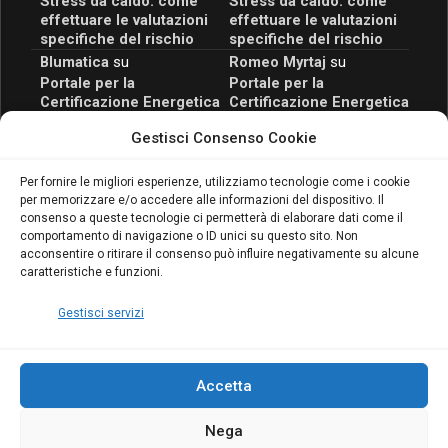
Stress da caldo: come
Stress da caldo: come
effettuare le valutazioni
effettuare le valutazioni
specifiche del rischio
specifiche del rischio
Blumatica
su
Romeo Myrtaj
su
Portale per la
Portale per la
Certificazione Energetica
Certificazione Energetica
attivo anche in Campania:
attivo anche in Campania:
Gestisci Consenso Cookie
scopri il Corso Blumatica
scopri il Corso Blumatica
da 80 Ore per abilitarti!
da 80 Ore per abilitarti!
Blumatica
su
Per fornire le migliori esperienze, utilizziamo tecnologie come i cookie
per memorizzare e/o accedere alle informazioni del dispositivo. Il
Coordinatore della
consenso a queste tecnologie ci permetterà di elaborare dati come il
Sicurezza: cosa è
comportamento di navigazione o ID unici su questo sito. Non
richiesto per abilitazione
acconsentire o ritirare il consenso può influire negativamente su alcune
e aggiornamento
caratteristiche e funzioni.
Blumatica
Gestisci servizi
Accetta
Nega