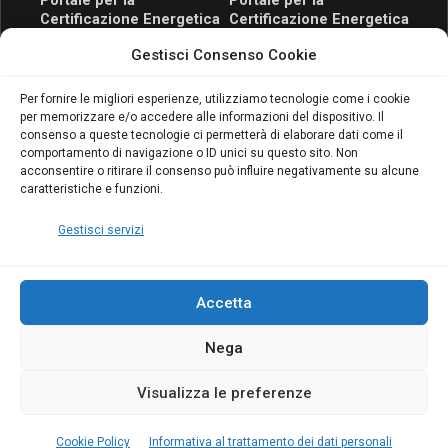
Portale per la
Portale per la
Certificazione Energetica
Certificazione Energetica
attivo anche in Campania:
attivo anche in Campania:
Gestisci Consenso Cookie
scopri il Corso Blumatica
scopri il Corso Blumatica
da 80 Ore per abilitarti!
da 80 Ore per abilitarti!
Blumatica
su
Per fornire le migliori esperienze, utilizziamo tecnologie come i cookie
per memorizzare e/o accedere alle informazioni del dispositivo. Il
Coordinatore della
consenso a queste tecnologie ci permetterà di elaborare dati come il
Sicurezza: cosa è
comportamento di navigazione o ID unici su questo sito. Non
richiesto per abilitazione
acconsentire o ritirare il consenso può influire negativamente su alcune
e aggiornamento
caratteristiche e funzioni.
Blumatica
Gestisci servizi
Accetta
Nega
Copyright Blumatica
Visualizza le preferenze
MENU
Cookie Policy
Informativa al trattamento dei dati personali