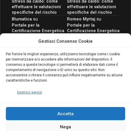
Stress da caldo: come
Stress da caldo: come
effettuare le valutazioni
effettuare le valutazioni
specifiche del rischio
specifiche del rischio
Blumatica
su
Romeo Myrtaj
su
Portale per la
Portale per la
Certificazione Energetica
Certificazione Energetica
attivo anche in Campania:
attivo anche in Campania:
Gestisci Consenso Cookie
scopri il Corso Blumatica
scopri il Corso Blumatica
da 80 Ore per abilitarti!
da 80 Ore per abilitarti!
Blumatica
su
Per fornire le migliori esperienze, utilizziamo tecnologie come i cookie
per memorizzare e/o accedere alle informazioni del dispositivo. Il
Coordinatore della
consenso a queste tecnologie ci permetterà di elaborare dati come il
Sicurezza: cosa è
comportamento di navigazione o ID unici su questo sito. Non
richiesto per abilitazione
acconsentire o ritirare il consenso può influire negativamente su alcune
e aggiornamento
caratteristiche e funzioni.
Blumatica
Gestisci servizi
Accetta
Nega