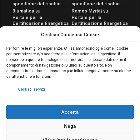
specifiche del rischio
specifiche del rischio
Blumatica
su
Romeo Myrtaj
su
Portale per la
Portale per la
Certificazione Energetica
Certificazione Energetica
attivo anche in Campania:
attivo anche in Campania:
Gestisci Consenso Cookie
scopri il Corso Blumatica
scopri il Corso Blumatica
da 80 Ore per abilitarti!
da 80 Ore per abilitarti!
Blumatica
su
Per fornire le migliori esperienze, utilizziamo tecnologie come i cookie
per memorizzare e/o accedere alle informazioni del dispositivo. Il
Coordinatore della
consenso a queste tecnologie ci permetterà di elaborare dati come il
Sicurezza: cosa è
comportamento di navigazione o ID unici su questo sito. Non
richiesto per abilitazione
acconsentire o ritirare il consenso può influire negativamente su alcune
e aggiornamento
caratteristiche e funzioni.
Blumatica
Gestisci servizi
Accetta
Nega
Copyright Blumatica