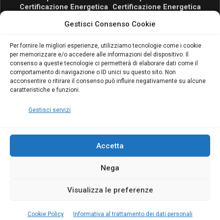
Certificazione Energetica
Certificazione Energetica
attivo anche in Campania:
attivo anche in Campania:
Gestisci Consenso Cookie
scopri il Corso Blumatica
scopri il Corso Blumatica
da 80 Ore per abilitarti!
da 80 Ore per abilitarti!
Blumatica
su
Per fornire le migliori esperienze, utilizziamo tecnologie come i cookie
per memorizzare e/o accedere alle informazioni del dispositivo. Il
Coordinatore della
consenso a queste tecnologie ci permetterà di elaborare dati come il
Sicurezza: cosa è
comportamento di navigazione o ID unici su questo sito. Non
richiesto per abilitazione
acconsentire o ritirare il consenso può influire negativamente su alcune
e aggiornamento
caratteristiche e funzioni.
Blumatica
Gestisci servizi
Accetta
Nega
Copyright Blumatica
Visualizza le preferenze
MENU
Cookie Policy
Informativa al trattamento dei dati personali