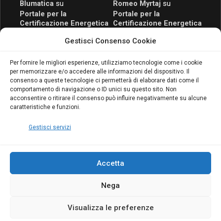
Blumatica
su
Romeo Myrtaj
su
Portale per la
Portale per la
Certificazione Energetica
Certificazione Energetica
attivo anche in Campania:
attivo anche in Campania:
Gestisci Consenso Cookie
scopri il Corso Blumatica
scopri il Corso Blumatica
da 80 Ore per abilitarti!
da 80 Ore per abilitarti!
Blumatica
su
Per fornire le migliori esperienze, utilizziamo tecnologie come i cookie
per memorizzare e/o accedere alle informazioni del dispositivo. Il
Coordinatore della
consenso a queste tecnologie ci permetterà di elaborare dati come il
Sicurezza: cosa è
comportamento di navigazione o ID unici su questo sito. Non
richiesto per abilitazione
acconsentire o ritirare il consenso può influire negativamente su alcune
e aggiornamento
caratteristiche e funzioni.
Blumatica
Gestisci servizi
Accetta
Nega
Copyright Blumatica
Visualizza le preferenze