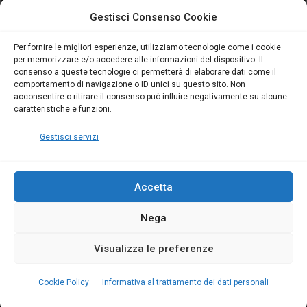
attivo anche in Campania:
attivo anche in Campania:
Gestisci Consenso Cookie
scopri il Corso Blumatica
scopri il Corso Blumatica
da 80 Ore per abilitarti!
da 80 Ore per abilitarti!
Blumatica
su
Per fornire le migliori esperienze, utilizziamo tecnologie come i cookie
per memorizzare e/o accedere alle informazioni del dispositivo. Il
Coordinatore della
consenso a queste tecnologie ci permetterà di elaborare dati come il
Sicurezza: cosa è
comportamento di navigazione o ID unici su questo sito. Non
richiesto per abilitazione
acconsentire o ritirare il consenso può influire negativamente su alcune
e aggiornamento
caratteristiche e funzioni.
Blumatica
Gestisci servizi
Accetta
Nega
Copyright Blumatica
Visualizza le preferenze
MENU
Cookie Policy
Informativa al trattamento dei dati personali