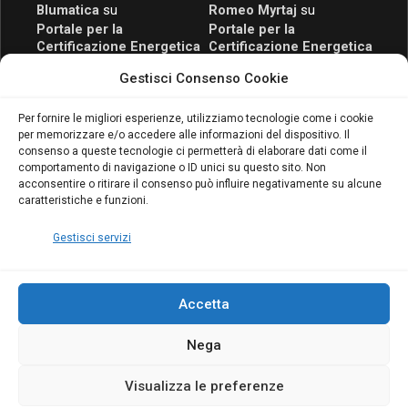
Blumatica
su
Romeo Myrtaj
su
Portale per la
Portale per la
Certificazione Energetica
Certificazione Energetica
attivo anche in Campania:
attivo anche in Campania:
Gestisci Consenso Cookie
scopri il Corso Blumatica
scopri il Corso Blumatica
da 80 Ore per abilitarti!
da 80 Ore per abilitarti!
Blumatica
su
Per fornire le migliori esperienze, utilizziamo tecnologie come i cookie
per memorizzare e/o accedere alle informazioni del dispositivo. Il
Coordinatore della
consenso a queste tecnologie ci permetterà di elaborare dati come il
Sicurezza: cosa è
comportamento di navigazione o ID unici su questo sito. Non
richiesto per abilitazione
acconsentire o ritirare il consenso può influire negativamente su alcune
e aggiornamento
caratteristiche e funzioni.
Blumatica
Gestisci servizi
Accetta
Nega
Copyright Blumatica
Visualizza le preferenze