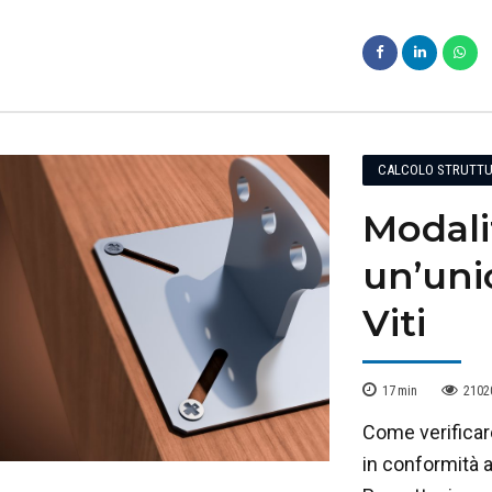
CALCOLO STRUTTU
Modalit
un’uni
Viti
17
min
2102
Come verificar
in conformità 