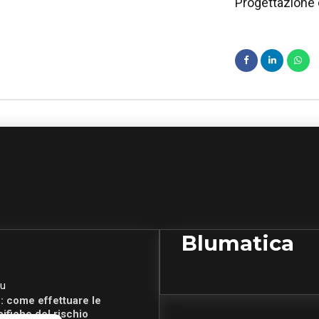
Progettazione d
Blumatica
u
: come effettuare le
cifiche del rischio