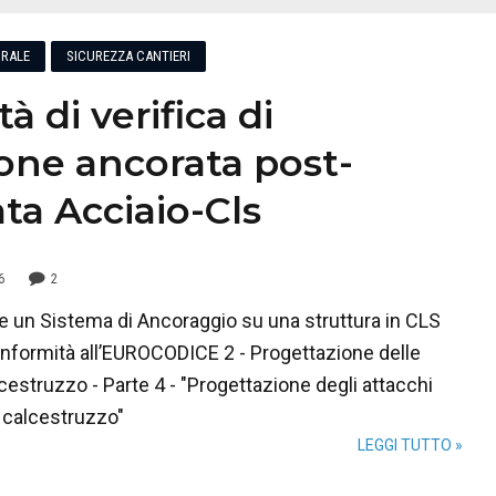
RALE
SICUREZZA CANTIERI
à di verifica di
one ancorata post-
ata Acciaio-Cls
6
2
e un Sistema di Ancoraggio su una struttura in CLS
onformità all’EUROCODICE 2 - Progettazione delle
lcestruzzo - Parte 4 - "Progettazione degli attacchi
l calcestruzzo"
LEGGI TUTTO »