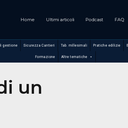
Home
Ultimi articoli
Podcast
FAQ
di gestione
Sicurezza Cantieri
Tab. millesimali
Pratiche edilizie
Formazione
Altre tematiche
 di un