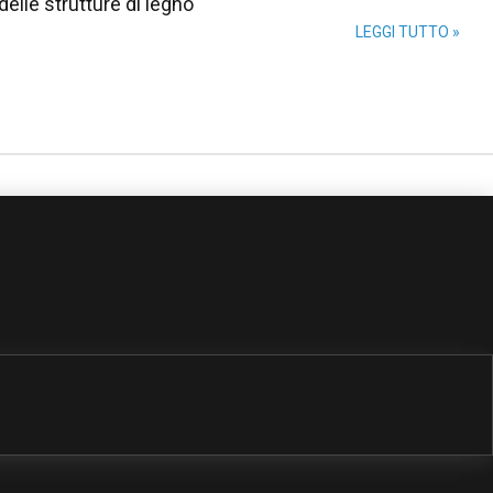
elle strutture di legno"
LEGGI TUTTO »