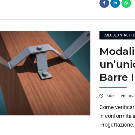
CALCOLO STRUTTU
Modalit
un’uni
Barre 
16
min
1069
Come verificar
in conformità 
Progettazione, 