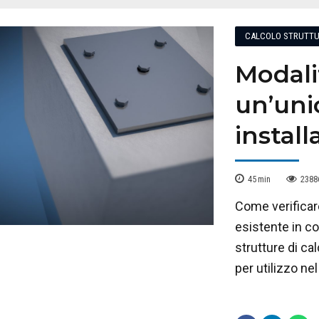
CALCOLO STRUTTU
Modalit
un’uni
install
45
min
2388
Come verificar
esistente in c
strutture di ca
per utilizzo ne