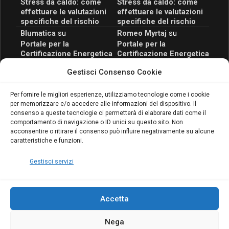
Stress da caldo: come
Stress da caldo: come
effettuare le valutazioni
effettuare le valutazioni
specifiche del rischio
specifiche del rischio
Blumatica
su
Romeo Myrtaj
su
Portale per la
Portale per la
Certificazione Energetica
Certificazione Energetica
attivo anche in Campania:
attivo anche in Campania:
Gestisci Consenso Cookie
scopri il Corso Blumatica
scopri il Corso Blumatica
da 80 Ore per abilitarti!
da 80 Ore per abilitarti!
Blumatica
su
Per fornire le migliori esperienze, utilizziamo tecnologie come i cookie
per memorizzare e/o accedere alle informazioni del dispositivo. Il
Coordinatore della
consenso a queste tecnologie ci permetterà di elaborare dati come il
Sicurezza: cosa è
comportamento di navigazione o ID unici su questo sito. Non
richiesto per abilitazione
acconsentire o ritirare il consenso può influire negativamente su alcune
e aggiornamento
caratteristiche e funzioni.
Blumatica
Gestisci servizi
Accetta
Nega