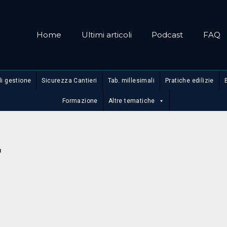
Home
Ultimi articoli
Podcast
FAQ
di gestione
Sicurezza Cantieri
Tab. millesimali
Pratiche edilizie
Formazione
Altre tematiche
r