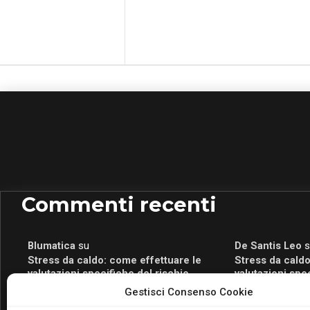
Commenti recenti
Blumatica
su
De Santis Leo
s
Stress da caldo: come effettuare le
Stress da caldo
valutazioni specifiche del rischio
valutazioni spe
Blumatica
su
Romeo Myrtaj
s
Gestisci Consenso Cookie
Portale per la Certificazione Energetica
Portale per la 