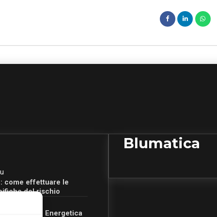
Blumatica
u
: come effettuare le
cifiche del rischio
u
Certificazione Energetica